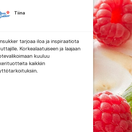
Tiina
 viestien/kommenttien asetukset
nsukker tarjoaa iloa ja inspiraatiota
uttajille. Korkealaatuiseen ja laajaan
otevalikoimaan kuuluu
erituotteita kaikkiin
yttötarkoituksiin.