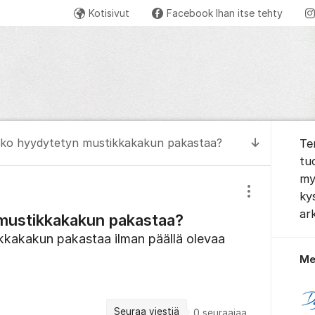
Kotisivut
Facebook Ihan itse tehty
Tietoa 
iko hyydytetyn mustikkakakun pakastaa?
Te
Siirry uus
tu
my
ky
Näytä/piilota
ark
mustikkakakun pakastaa?
kkakakun pakastaa ilman päällä olevaa
Me
Seuraa viestiä
0
seuraajaa