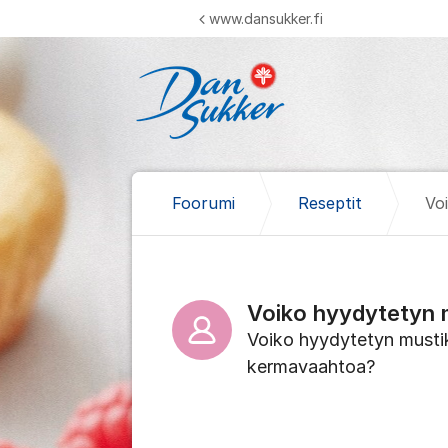
Siirry sisältöön
www.dansukker.fi
Foorumi
Reseptit
Vo
Voiko hyydytetyn 
Voiko hyydytetyn musti
kermavaahtoa?