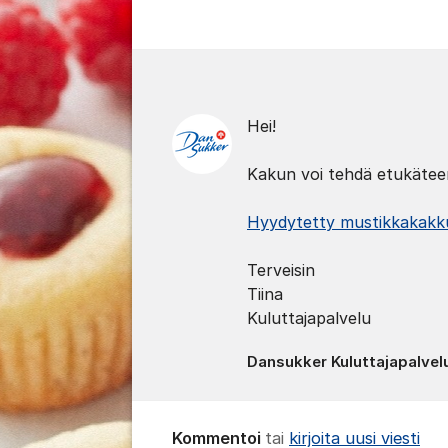
Kommentit
Hei!
Kakun voi tehdä etukäteen
Hyydytetty mustikkakakku
Terveisin
Tiina
Kuluttajapalvelu
Dansukker Kuluttajapalvel
Kommentoi
tai
kirjoita uusi viesti