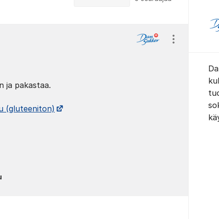
Näytä/piilota
Da
kul
 ja pakastaa.
tu
sok
 (gluteeniton)
kä
u