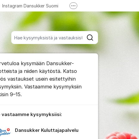
Instagram Dansukker Suomi
Lisää tukilinkkejä
YouTube Dansukker Suomi
Hae kaikista viesteistä
Hae
foorumista
rvetuloa kysymään Dansukker-
impaan kommenttiin
otteista ja niiden käytöstä. Katso
ös vastaukset usein esitettyihin
symyksiin. Vastaamme kysymyksiin
 viestien/kommenttien asetukset
isin 9–15.
 vastaamme kysymyksiisi:
Dansukker Kuluttajapalvelu