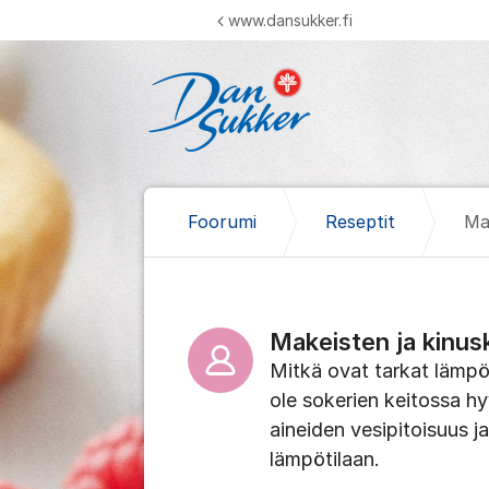
Siirry sisältöön
www.dansukker.fi
Foorumi
Reseptit
Mak
Makeisten ja kinusk
Mitkä ovat tarkat lämpöt
ole sokerien keitossa hy
aineiden vesipitoisuus 
lämpötilaan.