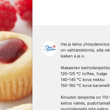
Kommentit
Hei ja kiitos yhteydenoto
on välttämätöntä, sillä o
kaiken a ja o.
Makeisten keittolämpötiloj
120–125 °C toffee, fudge
140–145 °C kova nekku
150–160 °C kova karamelli
Kinuskin lämpötila on 110–
keitos valmis, pudottamal
muotoilemalla siitä pallon.