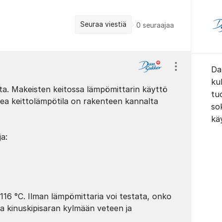
Seuraa viestiä
0
seuraajaa
Da
Näytä/piilota
kul
sta. Makeisten keitossa lämpömittarin käyttö
tu
ikea keittolämpötila on rakenteen kannalta
sok
kä
a:
116 °C. Ilman lämpömittaria voi testata, onko
la kinuskipisaran kylmään veteen ja