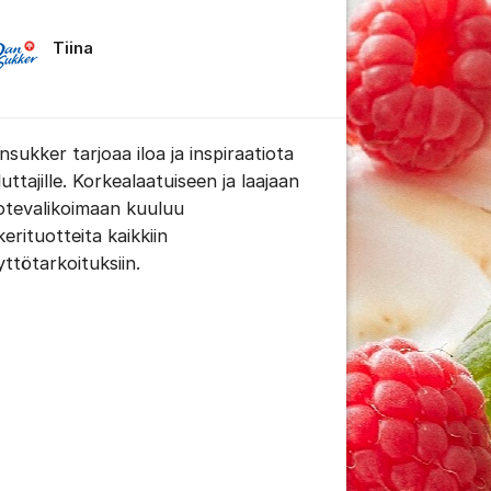
Tiina
nsukker tarjoaa iloa ja inspiraatiota
 viestien/kommenttien asetukset
uttajille. Korkealaatuiseen ja laajaan
otevalikoimaan kuuluu
erituotteita kaikkiin
yttötarkoituksiin.