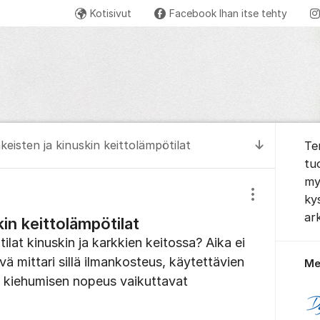
Kotisivut
Facebook Ihan itse tehty
Tietoa 
eisten ja kinuskin keittolämpötilat
Te
Siirry uus
tu
my
ky
Näytä/piilota
ark
in keittolämpötilat
ilat kinuskin ja karkkien keitossa? Aika ei
vä mittari sillä ilmankosteus, käytettävien
Me
ja kiehumisen nopeus vaikuttavat