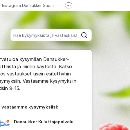
Instagram Dansukker Suomi
Lisää tukilinkkejä
YouTube Dansukker Suomi
Hae kaikista viesteistä
Hae
foorumista
rvetuloa kysymään Dansukker-
impaan kommenttiin
otteista ja niiden käytöstä. Katso
ös vastaukset usein esitettyihin
symyksiin. Vastaamme kysymyksiin
 viestien/kommenttien asetukset
isin 9–15.
 vastaamme kysymyksiisi:
Dansukker Kuluttajapalvelu