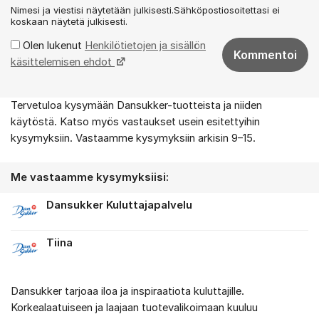
Nimesi ja viestisi näytetään julkisesti.Sähköpostiosoitettasi ei
koskaan näytetä julkisesti.
Olen lukenut
Henkilötietojen ja sisällön
Kommentoi
käsittelemisen ehdot
Tervetuloa kysymään Dansukker-tuotteista ja niiden
Tietoa foorumista
käytöstä. Katso myös vastaukset usein esitettyihin
kysymyksiin. Vastaamme kysymyksiin arkisin 9–15.
Me vastaamme kysymyksiisi:
Dansukker Kuluttajapalvelu
Tiina
Dansukker tarjoaa iloa ja inspiraatiota kuluttajille.
Korkealaatuiseen ja laajaan tuotevalikoimaan kuuluu