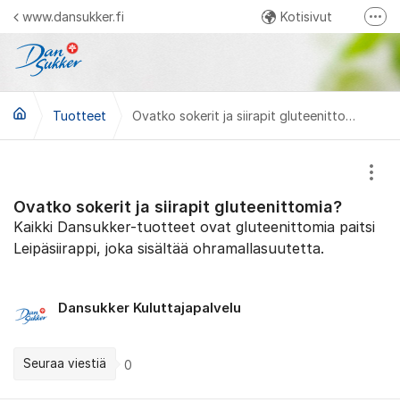
Siirry sisältöön
www.dansukker.fi
Kotisivut
Lisä
Facebook Ihan itse tehty
Instagram Dansukker Suomi
Tuotteet
YouTube Dansukker Suomi
Ovatko sokerit ja siirapit gluteenittomia?
Näyt
Ovatko sokerit ja siirapit gluteenittomia?
Kaikki Dansukker-tuotteet ovat gluteenittomia paitsi
Leipäsiirappi, joka sisältää ohramallasuutetta.
Dansukker Kuluttajapalvelu
Seuraa viestiä
0