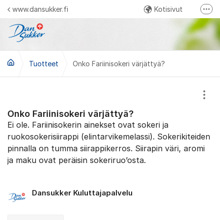
Siirry sisältöön
www.dansukker.fi
Kotisivut
Lisä
Facebook Ihan itse tehty
Instagram Dansukker Suomi
Tuotteet
Onko Fariinisokeri värjättyä?
YouTube Dansukker Suomi
Näyt
Onko Fariinisokeri värjättyä?
Ei ole. Fariinisokerin ainekset ovat sokeri ja
ruokosokerisiirappi (elintarvikemelassi). Sokerikiteiden
pinnalla on tumma siirappikerros. Siirapin väri, aromi
ja maku ovat peräisin sokeriruo’osta.
Dansukker Kuluttajapalvelu