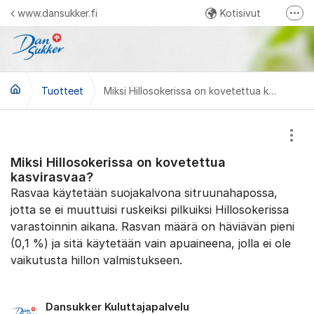
Siirry sisältöön
www.dansukker.fi
Kotisivut
Lisä
Facebook Ihan itse tehty
Instagram Dansukker Suomi
Tuotteet
YouTube Dansukker Suomi
Miksi Hillosokerissa on kovetettua kasvirasvaa?
Näyt
Miksi Hillosokerissa on kovetettua
kasvirasvaa?
Rasvaa käytetään suojakalvona sitruunahapossa,
jotta se ei muuttuisi ruskeiksi pilkuiksi Hillosokerissa
varastoinnin aikana. Rasvan määrä on häviävän pieni
(0,1 %) ja sitä käytetään vain apuaineena, jolla ei ole
vaikutusta hillon valmistukseen.
Dansukker Kuluttajapalvelu